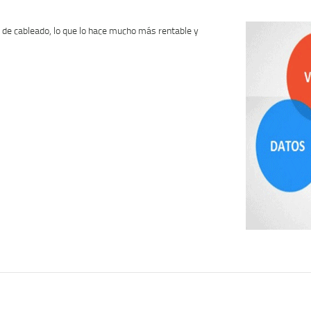
Humanos
y
 de cableado, lo que lo hace mucho más rentable y
Vehiculos/
Accesorios
Incluidos/
cantidad