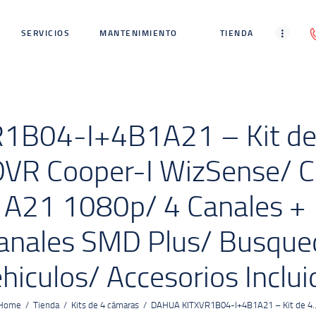
INICIO
SERVICIOS
MANTENIMIENTO
TIENDA
SERVICIOS
MANTENIMIENTO
TIENDA
B04-I+4B1A21 – Kit de 
BLOG
DVR Cooper-I WizSense/ C
CONTACTO
A21 1080p/ 4 Canales + 1
 Canales SMD Plus/ Busqu
hiculos/ Accesorios Inclu
Home
Tienda
Kits de 4 cámaras
DAHUA KITXVR1B04-I+4B1A21 – Kit de 4..