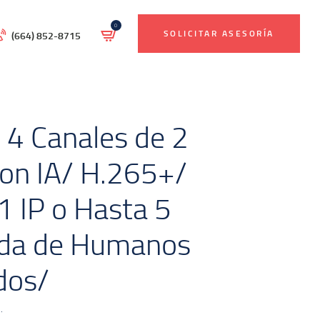
0
SOLICITAR ASESORÍA
(664) 852-8715
4 Canales de 2
on IA/ H.265+/
 IP o Hasta 5
eda de Humanos
idos/
.