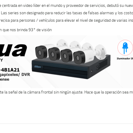
B1A21
te centrada en video líder en el mundo y proveedor de servicios, debutó su nu
1080p/
AI. Las series son designado para reducir las tasas de falsas alarmas y los cos
4
ecisa para personas / vehículos para elevar el nivel de seguridad de varias ins
Canales
que nos brinda 93° de visión
+
1
IP
o
Hasta
5
Canales
IP/
4
la señal de la cámara frontal sin ningún ajuste. Hace que la operación sea 
Canales
SMD
Plus/
Busqueda
de