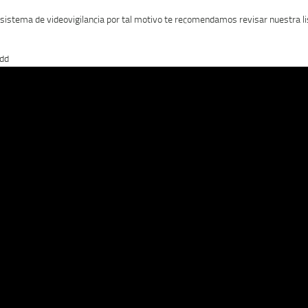
istema de videovigilancia por tal motivo te recomendamos revisar nuestra lis
hdd