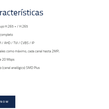
racterísticas
lujo H.265 + / H.265
l completo
 / AHD / TVI / CVBS / IP
nales como máximo, cada canal hasta 2MP;
de 20 Mbps
eo (canal analógico) SMD Plus
 NOW