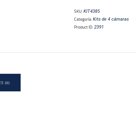
I+4B1A21
-
SKU:
KIT4385
Kit
Categoría:
Kits de 4 cámaras
de
Product ID:
2391
4
Canales
de
2
Megapixeles/
DVR
Cooper-
S (0)
I
WizSense/
Con
IA/
H.265+/
4
Camaras