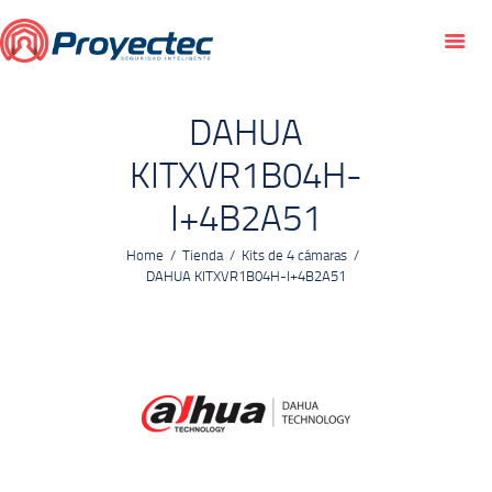
INICIO
SERVICIOS
MANTENIMIENTO
DAHUA
TIENDA
KITXVR1B04H-
BLOG
I+4B2A51
CONTACTO
Home
Tienda
Kits de 4 cámaras
DAHUA KITXVR1B04H-I+4B2A51