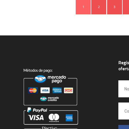
1
2
3
Regís
ofert