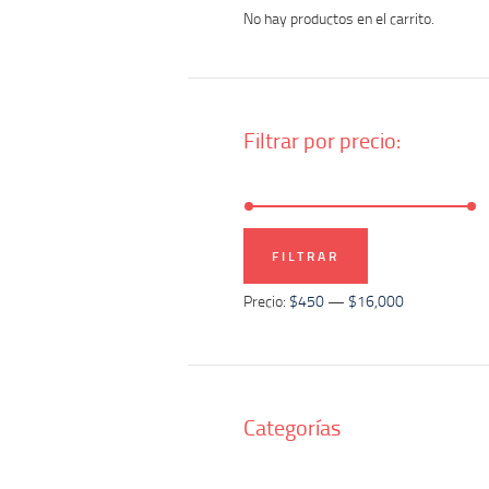
No hay productos en el carrito.
Filtrar por precio:
Precio
Precio
FILTRAR
mínimo
máximo
Precio:
$450
—
$16,000
Categorías