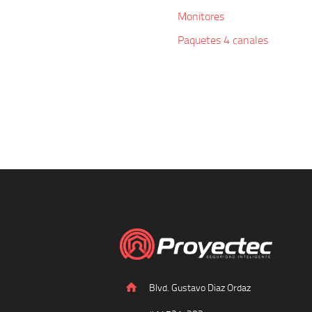
Monitores
Paquetes 4 canales
Blvd. Gustavo Diaz Ordaz