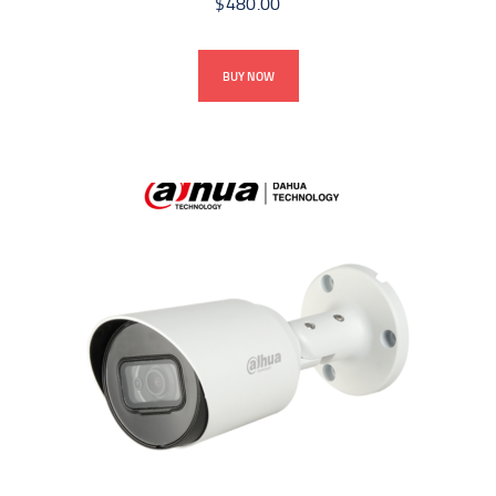
$
480.00
BUY NOW