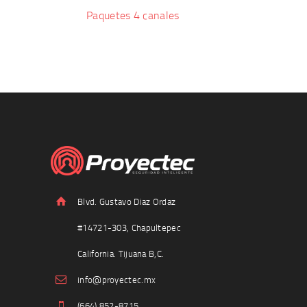
Paquetes 4 canales
Blvd. Gustavo Diaz Ordaz
#14721-303, Chapultepec
California. Tijuana B,C.
info@proyectec.mx
(664) 852-8715